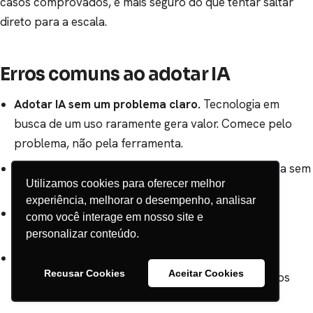
casos comprovados, é mais seguro do que tentar saltar
direto para a escala.
Erros comuns ao adotar IA
Adotar IA sem um problema claro.
Tecnologia em
busca de um uso raramente gera valor. Comece pelo
problema, não pela ferramenta.
Pular a capacitação.
Dar acesso a uma ferramenta sem
Utilizamos cookies para oferecer melhor
ensinar a usá-la leva ao abandono rápido.
experiência, melhorar o desempenho, analisar
Confiar cegamente nas respostas.
Sem revisão
como você interage em nosso site e
humana, erros passam e a confiança se perde.
personalizar conteúdo.
Ignorar dados e privacidade.
Inserir informação
Recusar Cookies
Aceitar Cookies
sensível sem critério é um risco real à empresa e aos
clientes.