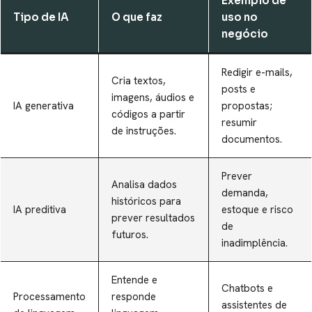
Exemplo de
Tipo de IA
O que faz
uso no
negócio
Redigir e-mails,
Cria textos,
posts e
imagens, áudios e
IA generativa
propostas;
códigos a partir
resumir
de instruções.
documentos.
Prever
Analisa dados
demanda,
históricos para
IA preditiva
estoque e risco
prever resultados
de
futuros.
inadimplência.
Entende e
Chatbots e
Processamento
responde
assistentes de